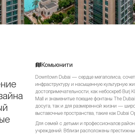
Комьюнити
Downtown Dubai — сердце мегаполиса, сочета
ение
инфраструктуру и насыщенную культурную жи
достопримечательности, как небоскреб Burj K
зайна
Mall и знаменитые поющие фонтаны The Dubai 
ый
досуга, так и для размеренной жизни — широ
выставочные пространства, такие как Dubai O
ные
Для семей с детьми и профессионалов район 
учреждений. Вблизи расположены престижные