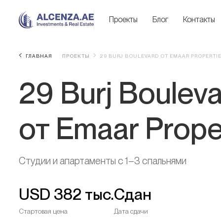
Проекты
Блог
Контакты
ГЛАВНАЯ
ПРОЕКТЫ
29 BURJ BOULEVARD ОТ EMAAR PROPERTI
29 Burj Boulev
от Emaar Prope
Студии и апартаменты с 1–3 спальнями
USD
382 тыс.
Сдан
Стартовая цена
Дата сдачи