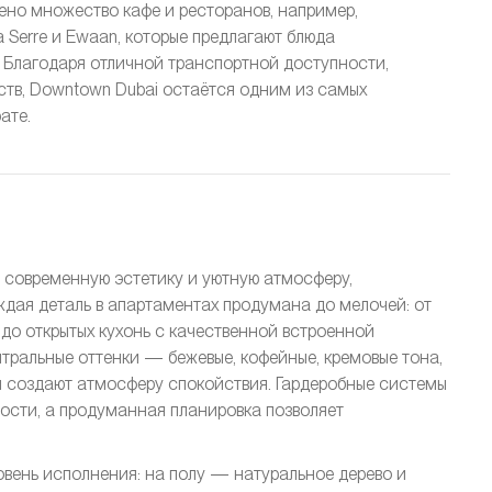
влено множество кафе и ресторанов, например,
La Serre и Ewaan, которые предлагают блюда
 Благодаря отличной транспортной доступности,
ств, Downtown Dubai остаётся одним из самых
ате.
бе современную эстетику и уютную атмосферу,
дая деталь в апартаментах продумана до мелочей: от
до открытых кухонь с качественной встроенной
йтральные оттенки — бежевые, кофейные, кремовые тона,
и создают атмосферу спокойствия. Гардеробные системы
ости, а продуманная планировка позволяет
овень исполнения: на полу — натуральное дерево и