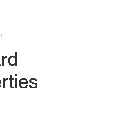
ES
ard
rties