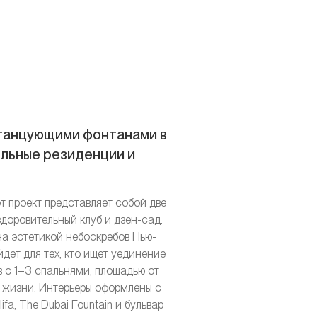
и танцующими фонтанами в
льные резиденции и
т проект представляет собой две
доровительный клуб и дзен-сад.
ена эстетикой небоскребов Нью-
дет для тех, кто ищет уединение
 с 1–3 спальнями, площадью от
а жизни. Интерьеры оформлены с
a, The Dubai Fountain и бульвар