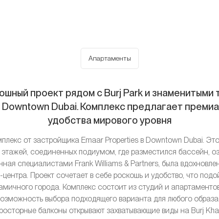
Апартаменты
кошный проект рядом с Burj Park и знаменитым
 Downtown Dubai. Комплекс предлагает премиа
удобства мирового уровня
мплекс от застройщика Emaar Properties в Downtown Dubai. Это
этажей, соединенных подиумом, где разместился бассейн, оз
ная специалистами Frank Williams & Partners, была вдохновл
центра. Проект сочетает в себе роскошь и удобство, что подой
амичного города. Комплекс состоит из студий и апартаментов
ет возможность выбора подходящего варианта для любого образ
росторные балконы открывают захватывающие виды на Burj Khalif