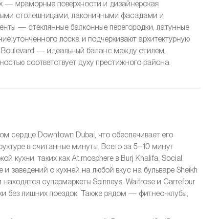
ах — мраморные поверхности и дизайнерская
евыми столешницами, лаконичными фасадами и
енты — стеклянные балконные перегородки, латунные
ние утонченного лоска и подчеркивают архитектурную
j Boulevard — идеальный баланс между стилем,
ностью соответствует духу престижного района.
мом сердце Downtown Dubai, что обеспечивает его
уктуре в считанные минуты. Всего за 5–10 минут
кухни, таких как At.mosphere в Burj Khalifa, Social
е и заведений с кухней на любой вкус на бульваре Sheikh
находятся супермаркеты Spinneys, Waitrose и Carrefour
пки без лишних поездок. Также рядом — фитнес-клубы,