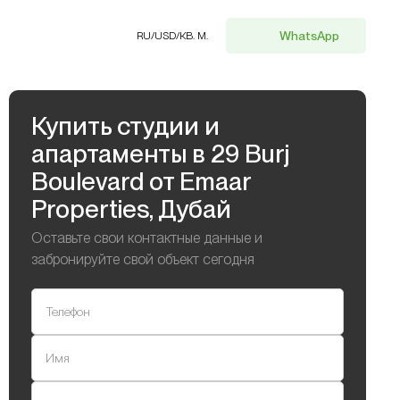
WhatsApp
RU
/
USD
/
КВ. М.
Купить студии и
апартаменты в 29 Burj
Boulevard от Emaar
Properties, Дубай
Оставьте свои контактные данные и
забронируйте свой объект сегодня
Телефон
Имя