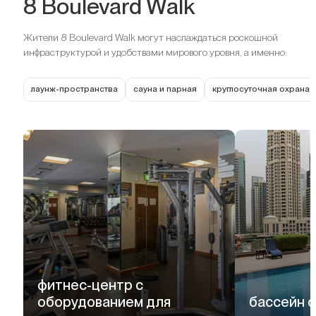
8 Boulevard Walk
Жители 8 Boulevard Walk могут наслаждаться роскошной
инфраструктурой и удобствами мирового уровня, а именно:
лаунж-пространства
сауна и парная
круглосуточная охрана
фитнес-центр с
оборудованием для
бассейн с