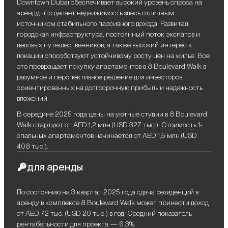
Downtown Dubai обеспечивает высокий уровень спроса на
аренду, что делает недвижимость здесь отличным
источником стабильного пассивного дохода. Развитая
городская инфраструктура, постоянный поток экспатов и
деловых путешественников, а также высокий интерес к
локации способствуют устойчивому росту цен на жилье. Все
это превращает покупку апартаментов в 8 Boulevard Walk в
разумное и перспективное решение для инвесторов,
ориентированных на долгосрочную прибыль и надежность
вложений.
В середине 2025 года цены на уютные студии в 8 Boulevard
Walk стартуют от AED 1,2 млн (USD 327 тыс.). Стоимость 1-
спальных апартаментов начинается от AED 1,5 млн (USD
408 тыс.).
для аренды
По состоянию на 3 квартал 2025 года сдача резиденций в
аренду в комплексе 8 Boulevard Walk может принести доход
от AED 72 тыс. (USD 20 тыс.) в год. Средний показатель
рентабельности для проекта — 6.3%.