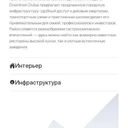
Downtown Dubai предлагает продуманную городскую
инфраструктуру: удобный доступ к деловым кварталам,
транспортным узлам и престижным школам делает его
привлекательным для семей, профессионалов и инвесторов.
Район славится разнообразием гастрономических
впечатлений — здесь можно найти как всемирно известные
рестораны высокой кухни, так и уютные аутентичные
заведения.
Интерьер
Интерьеры резиденций в комплексе 8 Boulevard Walk
Инфраструктура
отражают элегантную современность, присущую
архитектурному стилю Downtown Dubai. Просторные
Комплекс 8 Boulevard Walk расположен в окружении
планировки, панорамные окна и открытые балконы создают
развитой инфраструктуры, которая делает повседневную
ощущение света и простора, а также обеспечивают
жизнь максимально удобной и насыщенной. Всего в
визуальную связь с городской панорамой. Дизайн продуман
нескольких минутах ходьбы находятся изысканные
до мелочей: мягкие нейтральные оттенки в отделке
рестораны, такие как Bab Al Mansour и The Restaurant at
гармонируют с архитектурными акцентами, создавая
Address Boulevard, а до культового Dubai Mall — одного из
атмосферу спокойствия и комфорта.