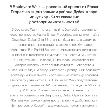
8 Boulevard Walk — роскошный проект от Emaar
Properties в центральном районе Дубая, в паре
минут ходьбы от ключевых
достопримечательностей
8 Boulevard Walk — элегантный небоскреб от всемирно
известного застройщика Emaar Properties, расположенный в
Downtown Dubai. Эта 35-этажная башня стала одним из
первых высотных зданий на знаменитом бульваре
Mohammed Bin Rashid Boulevard. Архитектура комплекса
выполнена в современном стиле, с акцентом на чистые
линии, стеклянные фасады и панорамное остекление,
которое обеспечивает обилие естественного света и
живописные виды на город. Интерьеры резиденций сочетают
в себе функциональность и утонченную эстетику, создавая
атмосферу уюта и стиля. В 8 Boulevard Walk представлены
студии и апартаменты с 1-2 спальнями, площадью от 50 кв. м
до 234 кв. м. Из панорамных окон открываются
впечатляющие виды на Burj Khalifa, Dubai Opera и фонтаны.
Жители комплекса имеют доступ к таким удобствам, как
фитнес-центр, бассейн, джакузи, охраняемая парковка и