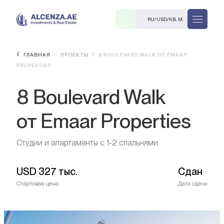
RU
/
USD
/
КВ. М.
ГЛАВНАЯ
ПРОЕКТЫ
8 BOULEVARD WALK ОТ EMAAR
PROPERTIES
8 Boulevard Walk
от Emaar Properties
R
Студии и апартаменты с 1-2 спальнями
USD
327 тыс.
Сдан
Стартовая цена
Дата сдачи
В. М.