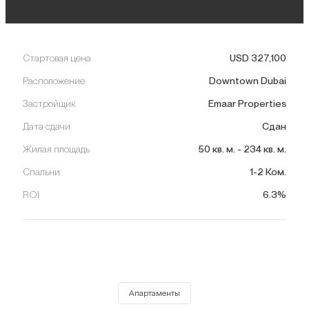
Стартовая цена
USD
327,100
Расположение
Downtown Dubai
Застройщик
Emaar Properties
Дата сдачи
Сдан
Жилая площадь
50
кв. м.
-
234
кв. м.
Спальни
1-2 Ком.
ROI
6.3%
Апартаменты