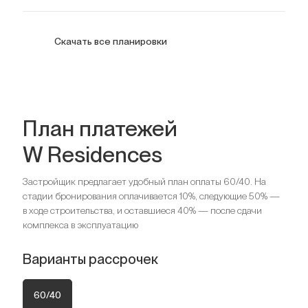
Узнать цену
99
кв. м.
3 спальни Апартаменты
Скачать все планировки
Узнать цену
136
кв. м.
План платежей
W Residences
Спальни
2
Ванные комнаты
2
Застройщик предлагает удобный план оплаты 60/40. На
стадии бронирования оплачивается 10%, следующие 50% —
Спальни
3
в ходе строительства, и оставшиеся 40% — после сдачи
Ищете выгодный вариант для
Ванные комнаты
3
комплекса в эксплуатацию
инвестиций?
Варианты рассрочек
Мы поможем вам приобрести актив, который растёт в
Ищете выгодный вариант для
цене
инвестиций?
60/40
Мы поможем вам приобрести актив, который растёт в