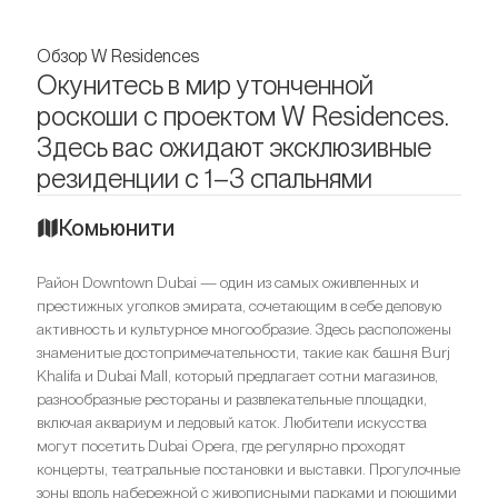
Обзор W Residences
Окунитесь в мир утонченной
роскоши с проектом W Residences.
Здесь вас ожидают эксклюзивные
резиденции с 1–3 спальнями
Комьюнити
Район Downtown Dubai — один из самых оживленных и
престижных уголков эмирата, сочетающим в себе деловую
активность и культурное многообразие. Здесь расположены
знаменитые достопримечательности, такие как башня Burj
Khalifa и Dubai Mall, который предлагает сотни магазинов,
разнообразные рестораны и развлекательные площадки,
включая аквариум и ледовый каток. Любители искусства
могут посетить Dubai Opera, где регулярно проходят
концерты, театральные постановки и выставки. Прогулочные
зоны вдоль набережной с живописными парками и поющими