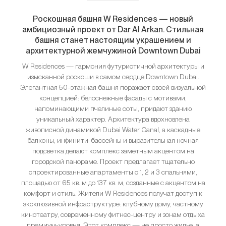
Роскошная башня W Residences — новый
амбициозный проект от Dar Al Arkan. Стильная
башня станет настоящим украшением и
архитектурной жемчужиной Downtown Dubai
W Residences — гармония футуристичной архитектуры и
изысканной роскоши в самом сердце Downtown Dubai.
Элегантная 50-этажная башня поражает своей визуальной
концепцией: белоснежные фасады с мотивами,
напоминающими пчелиные соты, придают зданию
уникальный характер. Архитектура вдохновлена
живописной динамикой Dubai Water Canal, а каскадные
балконы, инфинити-бассейны и выразительная ночная
подсветка делают комплекс заметным акцентом на
городской панораме. Проект предлагает тщательно
спроектированные апартаменты с 1, 2 и 3 спальнями,
площадью от 65 кв. м до 137 кв. м, созданные с акцентом на
комфорт и стиль. Жители W Residences получат доступ к
эксклюзивной инфраструктуре: клубному дому, частному
кинотеатру, современному фитнес-центру и зонам отдыха
премиум-уровня. Этот комплекс — не просто жилье, а