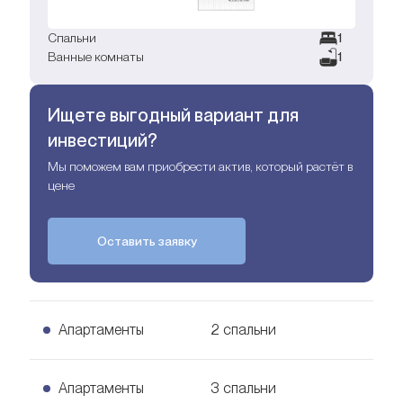
Спальни
1
Ванные комнаты
1
Ищете выгодный вариант для
инвестиций?
Мы поможем вам приобрести актив, который растёт в
цене
Оставить заявку
Апартаменты
2 спальни
2 спальни Апартаменты
Апартаменты
3 спальни