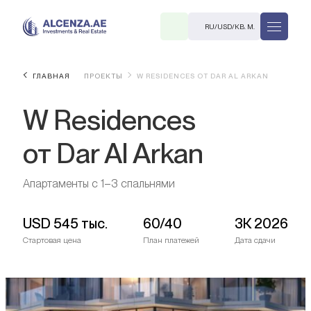
RU
/
USD
/
КВ. М.
ГЛАВНАЯ
ПРОЕКТЫ
W RESIDENCES ОТ DAR AL ARKAN
W Residences
от Dar Al Arkan
Апартаменты с 1–3 спальнями
R
USD
545 тыс.
60/40
3К 2026
Стартовая цена
План платежей
Дата сдачи
В. М.