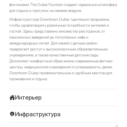
фонтанами The Dubai Fountain создают идеальную атмосферу
для отдыха и прогулок на свежем воздухе.
Инфраструктура Downtown Dubai тщательно продумана,
чтобы удовлетворять различные потребности жителей и
гостей. Здесь представлено множество ресторанов, от
изысканных заведений до популярных кафе и
международных сетей. Для семей с детьми район
предлагает доступ к высококлассным образовательным
учреждениям, а также качественные детские сады.
Дополняют комфортный образ жизни современные фитнес-
центры, медицинские учреждения и супермаркеты, делая
Downtown Dubai привлекательным и удобным местом для
проживания и отдыха.
Интерьер
Интерьеры комплекса W Residences в Downtown Dubai
Инфраструктура
воплощают сочетание современного стиля и утонченной
элегантности. Пространства выполнены в светлых,
Комплекс W Residences расположен в Downtown Dubai, что
нейтральных тонах, которые создают атмосферу легкости и