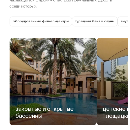
наслаждаться широким спектром премиальных удобств,
среди которых:
оборудованные фитнес-центры
турецкая баня и сауны
внут
закрытые и открытые
детские 
бассейны
площадк