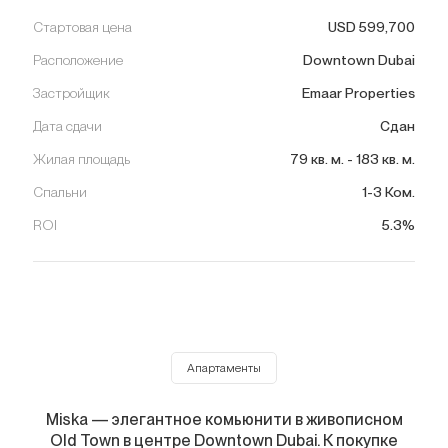
Стартовая цена
USD
599,700
Расположение
Downtown Dubai
Застройщик
Emaar Properties
Дата сдачи
Сдан
Жилая площадь
79
кв. м.
-
183
кв. м.
Спальни
1-3 Ком.
ROI
5.3%
Апартаменты
Miska — элегантное комьюнити в живописном
Old Town в центре Downtown Dubai. К покупке