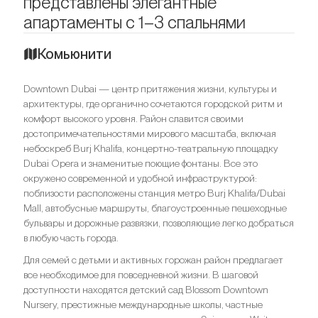
представлены элегантные
апартаменты с 1–3 спальнями
Комьюнити
Downtown Dubai — центр притяжения жизни, культуры и
архитектуры, где органично сочетаются городской ритм и
комфорт высокого уровня. Район славится своими
достопримечательностями мирового масштаба, включая
небоскреб Burj Khalifa, концертно-театральную площадку
Dubai Opera и знаменитые поющие фонтаны. Все это
окружено современной и удобной инфраструктурой:
поблизости расположены станция метро Burj Khalifa/Dubai
Mall, автобусные маршруты, благоустроенные пешеходные
бульвары и дорожные развязки, позволяющие легко добраться
в любую часть города.
Для семей с детьми и активных горожан район предлагает
все необходимое для повседневной жизни. В шаговой
доступности находятся детский сад Blossom Downtown
Nursery, престижные международные школы, частные