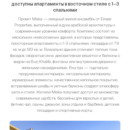
доступны апартаменты в восточном стиле с 1–3
спальнями
Проект Miska — изящный жилой ансамбль от Emaar
Properties, выполненный в духе арабской архитектуры с
современным уровнем комфорта. Комплекс состоит из
нескольких низкоэтажных зданий, в которых представлены
просторные апартаменты с 1–3 спальнями, площадью от 79
кв. м до 183 кв. м. Визуально здания отличают теплые тона
фасадов, сводчатые окна, декоративные решетки и балконы с
видом на Burj Khalifa, фонтаны или внутренние дворики с
зелеными насаждениями. Внутри — тщательно
продуманные интерьеры: натуральные материалы,
мраморные элементы, качественное напольное покрытие,
встраиваемые шкафы и уютные балконы создают атмосферу
уюта и стиля. Жители Miska получают доступ ко множеству
современных удобств: бассейны для взрослых и детей,
фитнес-зал, сауны, джакузи, зоны отдыха и барбекю, детские
площадки и спортивные корты.