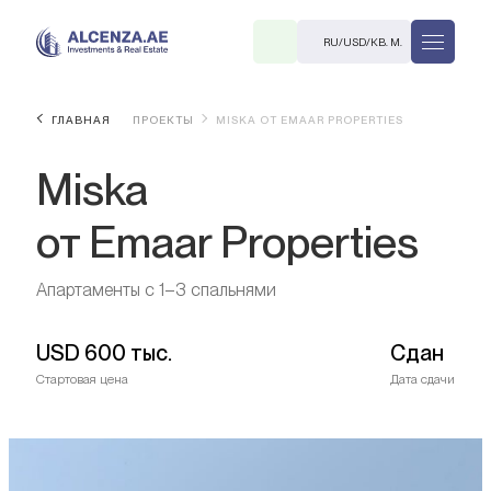
RU
/
USD
/
КВ. М.
ГЛАВНАЯ
ПРОЕКТЫ
MISKA ОТ EMAAR PROPERTIES
Miska
от Emaar Properties
Апартаменты с 1–3 спальнями
R
USD
600 тыс.
Сдан
Стартовая цена
Дата сдачи
В. М.