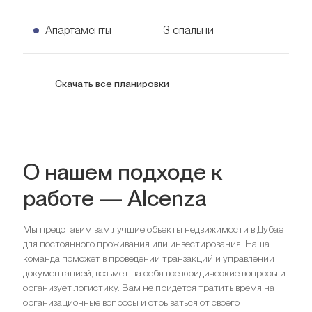
Апартаменты
3 спальни
3 спальни Апартаменты
Скачать все планировки
Узнать цену
159
кв. м.
О нашем подходе к
работе — Alcenza
Мы представим вам лучшие объекты недвижимости в Дубае
для постоянного проживания или инвестирования. Наша
Спальни
3
команда поможет в проведении транзакций и управлении
Ванные комнаты
2
документацией, возьмет на себя все юридические вопросы и
организует логистику. Вам не придется тратить время на
организационные вопросы и отрываться от своего