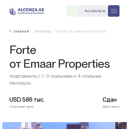
RU
/
USD
/
КВ. М.
ГЛАВНАЯ
ПРОЕКТЫ
FORTE ОТ EMAAR PROPERTIES
Forte
от Emaar Properties
Апартаменты с 1–3 спальнями и 4-спальные
R
пентхаусы
USD
586 тыс.
Сдан
Стартовая цена
Дата сдачи
В. М.