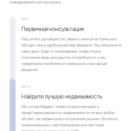
Ищете выгодный вариант для
повседневного ритма жизни.
инвестиций?
Мы поможем вам приобрести актив, который растёт в
ШАГ 1.
цене
Первичная консультация
Наш агент договорится с вами о личной встрече или
Оставить заявку
обсудит все в удобном для вас формате. Вы обозначите
свои цели, будь то проживание, инвестиции,
получение визы или другие потребности, а мы
предложим наиболее оптимальные и выгодные
решения.
ШАГ 2.
Найдите лучшую недвижимость
Мы учтем бюджет, инвестиционные цели и
представим варианты недвижимости на ваш выбор:
off-plan, на первичном и вторичном рынках. Вопросы
коммуникации с застройщиком или частным