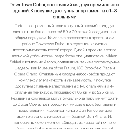
Downtown Dubai, состоящий из двух премиальных
зданий. К покупке доступны апартаменты с 1–3
спальнями
Forte — современный архитектурный ансамбль из двух
элегантных башен высотой 50 и 70 этажей, соединенных
общим подиумом. Комплекс расположен в престижном
районе Downtown Dubai, в окружении ключевых
достопримечательностей города. Дизайн проекта в стиле
японской урбанистики разработан специалистами Nikken
Sekkei и компании Aecom, создавшими такие архитектурные
шедевры как Museum of the Future, ICD Brookfield Place и
Opera Grand. Стеклянные фасады небоскребов придают
комплексу элегантность и узнаваемость. К покупке
доступны стильные апартаменты с 1–3 спальнями и 4-
спальные пентхаусы, площадью от 65 кв. м до 225 кв. м.
Резиденты комплекса могут буквально за пару минут дойти
до Dubai Opera, где проводятся мировые шоу, фестивали и
представления, и до живописного Burj Park с венцом
архитектурного изящества — башней Burj Khalifa. Из
панорамных окон можно наблюдать за красотой ночного
Downtown Dubai и ключевых достопримечательностей