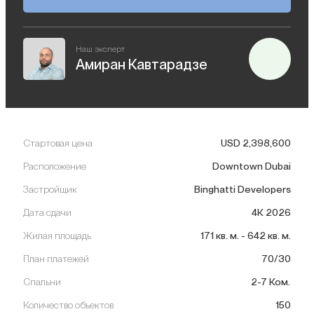
Наш эксперт
Амиран Кавтарадзе
Стартовая цена
USD
2,398,600
Расположение
Downtown Dubai
Застройщик
Binghatti Developers
Дата сдачи
4К 2026
Жилая площадь
171
кв. м.
-
642
кв. м.
План платежей
70/30
Спальни
2-7 Ком.
Количество объектов
150