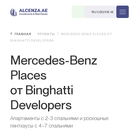
RU
/
USD
/
КВ. М.
ГЛАВНАЯ
ПРОЕКТЫ
MERCEDES-BENZ PLACES ОТ
BINGHATTI DEVELOPERS
Mercedes-Benz
Places
от Binghatti
R
Developers
Апартаменты с 2-3 спальнями и роскошные
В. М.
пентхаусы с 4–7 спальнями