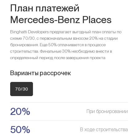
Спальни
3
План платежей
Mercedes-Benz Places
Ищете выгодный вариант для
Спальни
4
инвестиций?
Binghatti Developers предлагает выгодный план оплаты по
схеме 70/30, с первоначальным взносом 20% на стадии
Мы поможем вам приобрести актив, который растёт в
Ищете выгодный вариант для
Спальни
5
бронирования. Еще 50% оплачивается в процессе
цене
строительства. Финальные 30% необходимо внести в
инвестиций?
определенный период после завершения проекта
Мы поможем вам приобрести актив, который растёт в
Ищете выгодный вариант для
Оставить заявку
цене
инвестиций?
Варианты рассрочек
Мы поможем вам приобрести актив, который растёт в
Оставить заявку
цене
70/30
Оставить заявку
20%
При бронировании
50%
В ходе строительства