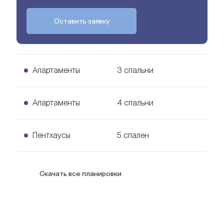
Оставить заявку
Апартаменты
3 спальни
3 спальни Апартаменты
Апартаменты
4 спальни
Узнать цену
252
кв. м.
4 спальни Апартаменты
Пентхаусы
5 спален
Узнать цену
279
кв. м.
5 спален Пентхаусы
Скачать все планировки
Узнать цену
640
кв. м.