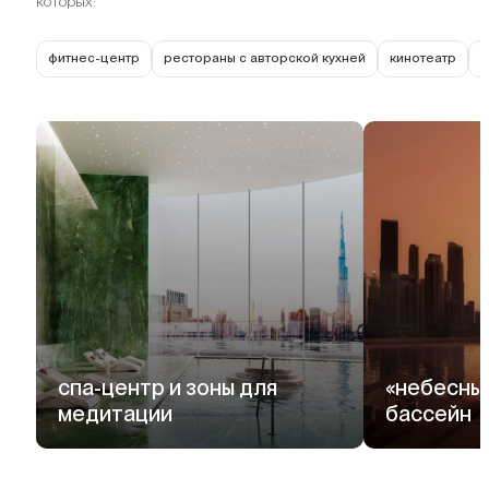
которых:
фитнес-центр
рестораны с авторской кухней
кинотеатр
з
спа-центр и зоны для
«небесны
медитации
бассейн