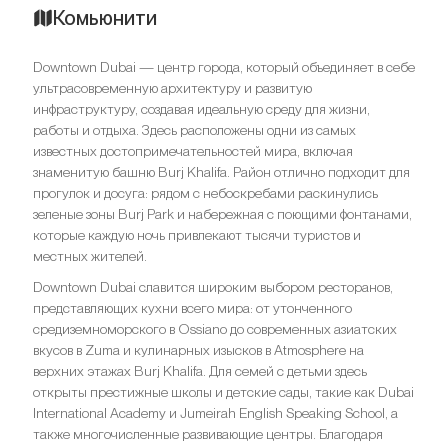
Комьюнити
Downtown Dubai — центр города, который объединяет в себе
ультрасовременную архитектуру и развитую
инфраструктуру, создавая идеальную среду для жизни,
работы и отдыха. Здесь расположены одни из самых
известных достопримечательностей мира, включая
знаменитую башню Burj Khalifa. Район отлично подходит для
прогулок и досуга: рядом с небоскребами раскинулись
зеленые зоны Burj Park и набережная с поющими фонтанами,
которые каждую ночь привлекают тысячи туристов и
местных жителей.
Downtown Dubai славится широким выбором ресторанов,
представляющих кухни всего мира: от утонченного
средиземноморского в Ossiano до современных азиатских
вкусов в Zuma и кулинарных изысков в Atmosphere на
верхних этажах Burj Khalifa. Для семей с детьми здесь
открыты престижные школы и детские сады, такие как Dubai
International Academy и Jumeirah English Speaking School, а
также многочисленные развивающие центры. Благодаря