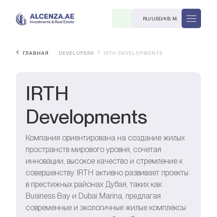
RU
/
USD
/
КВ. М.
ГЛАВНАЯ
DEVELOPERS
IRTH DEVELOPMENTS
IRTH
Developments
R
Компания ориентирована на создание жилых
пространств мирового уровня, сочетая
инновации, высокое качество и стремление к
совершенству. IRTH активно развивает проекты
в престижных районах Дубая, таких как
В. М.
Business Bay и Dubai Marina, предлагая
современные и экологичные жилые комплексы